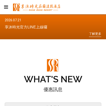
2026.07.21
20
享沐時光官方LINE上線囉
享
更
多
了
解
更
多
WHAT'S NEW
優惠訊息