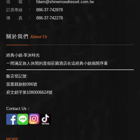
信 箱
fdam@shinemoodresort.com.tw
訂房專線
886-37-742878
傳 真
886-37-742278
關於我們
About Us
經典小鎮‧享沐時光
一間滿足旅人休閒的渡假莊園酒店在這經典小鎮揭開序幕
飯店登記號:
苗栗縣旅館086號
府文銷字第1080006624號
Contact Us：
M
O
R
E