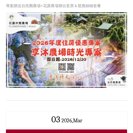
專案贈送自然圈農場+花露農場聯合套票＆鴛鴦鍋物套餐
03
2026,Mar