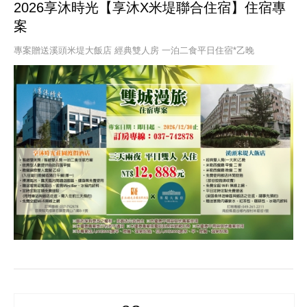
2026享沐時光【享沐X米堤聯合住宿】住宿專
案
專案贈送溪頭米堤大飯店 經典雙人房 一泊二食平日住宿*乙晚