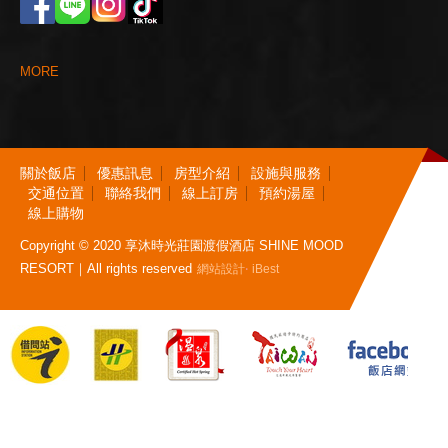
M
O
R
E
關
於
飯
店
優
惠
訊
息
房
型
介
紹
設
施
與
服
務
交
通
位
置
聯
絡
我
們
線
上
訂
房
預
約
湯
屋
線
上
購
物
Copyright © 2020 享沐時光莊園渡假酒店 SHINE MOOD
RESORT｜All rights reserved
‧
網站設計
iBest