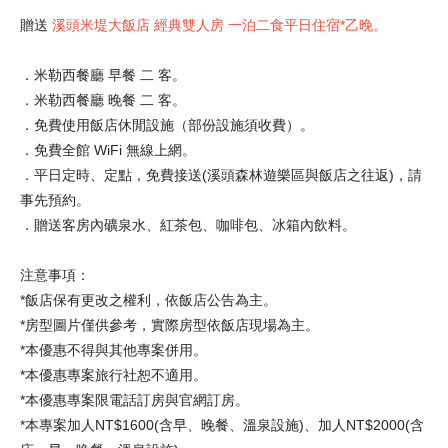
贈送
溪頭米堤大飯店 經典雙人房 一泊二食平日住宿*乙晚。
．米勒西餐廳 早餐 二 客。
．米勒西餐廳 晚餐 二 客。
．免費使用飯店休閒設施（部份設施須收費）。
．免費全館 WiFi 無線上網。
．平日定時、定點，免費接送(溪頭森林遊樂區與飯店之往返)，請
事先預約。
．贈送客房內礦泉水、紅茶包、咖啡包、冰箱內飲料。
注意事項：
*飯店保有更改之權利，依飯店公告為主。
*房型圖片僅供參考，實際房型依飯店現場為主。
*本優惠不得與其他專案併用。
*本優惠專案旅行社恕不適用。
*本優惠專案限電話訂房與官網訂房。
*本專案加人NT$1600(含早、晚餐、溫泉設施)、加人NT$2000(含