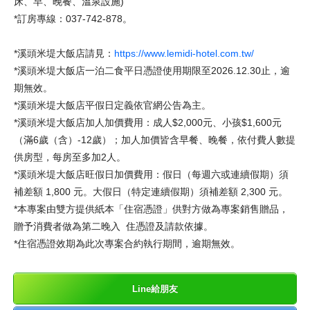
床、早、晚餐、溫泉設施)
*訂房專線：037-742-878。
*溪頭米堤大飯店請見：
https://www.lemidi-hotel.com.tw/
*溪頭米堤大飯店一泊二食平日憑證使用期限至2026.12.30止，逾
期無效。
*溪頭米堤大飯店平假日定義依官網公告為主。
*溪頭米堤大飯店加人加價費用：成人$2,000元、小孩$1,600元
（滿6歲（含）-12歲）；加人加價皆含早餐、晚餐，依付費人數提
供房型，每房至多加2人。
*溪頭米堤大飯店旺假日加價費用：假日（每週六或連續假期）須
補差額 1,800 元。大假日（特定連續假期）須補差額 2,300 元。
*本專案由雙方提供紙本「住宿憑證」供對方做為專案銷售贈品，
贈予消費者做為第二晚入 住憑證及請款依據。
*住宿憑證效期為此次專案合約執行期間，逾期無效。
Line給朋友