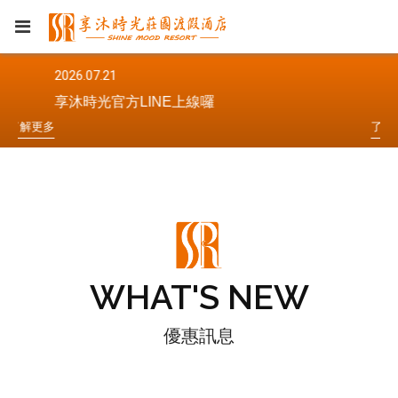
2026.07.21
2
享沐時光官方LINE上線囉
解
更
多
了
解
更
多
WHAT'S NEW
優惠訊息