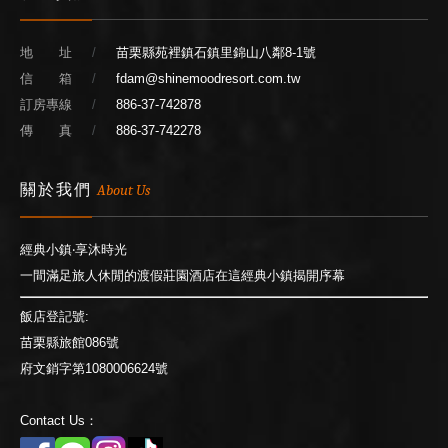
地 址
苗栗縣苑裡鎮石鎮里錦山八鄰8-1號
信 箱
fdam@shinemoodresort.com.tw
訂房專線
886-37-742878
傳 真
886-37-742278
關於我們
About Us
經典小鎮‧享沐時光
一間滿足旅人休閒的渡假莊園酒店在這經典小鎮揭開序幕
飯店登記號:
苗栗縣旅館086號
府文銷字第1080006624號
Contact Us：