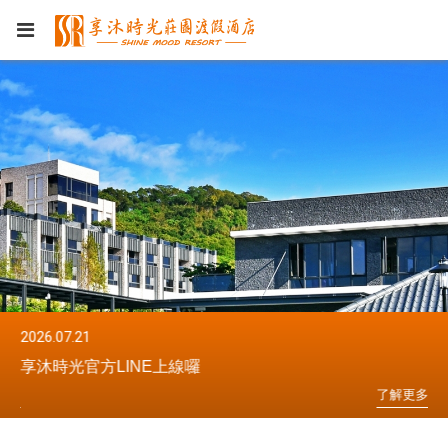
2026.07.21
20
享沐時光官方LINE上線囉
享
更
多
了
解
更
多