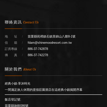
聯絡資訊
Contact Us
地 址
苗栗縣苑裡鎮石鎮里錦山八鄰8-1號
信 箱
fdam@shinemoodresort.com.tw
訂房專線
886-37-742878
傳 真
886-37-742278
關於我們
About Us
經典小鎮‧享沐時光
一間滿足旅人休閒的渡假莊園酒店在這經典小鎮揭開序幕
飯店登記號:
苗栗縣旅館086號