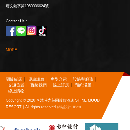
府文銷字第1080006624號
Contact Us：
M
O
R
E
關
於
飯
店
優
惠
訊
息
房
型
介
紹
設
施
與
服
務
交
通
位
置
聯
絡
我
們
線
上
訂
房
預
約
湯
屋
線
上
購
物
Copyright © 2020 享沐時光莊園渡假酒店 SHINE MOOD
RESORT｜All rights reserved
‧
網站設計
iBest