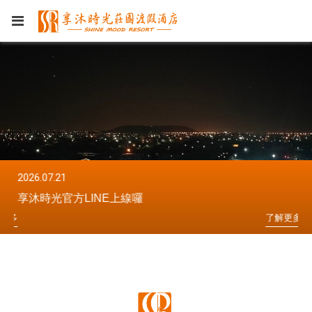
2026.07.21
20
享沐時光官方LINE上線囉
享
更
多
了
解
更
多