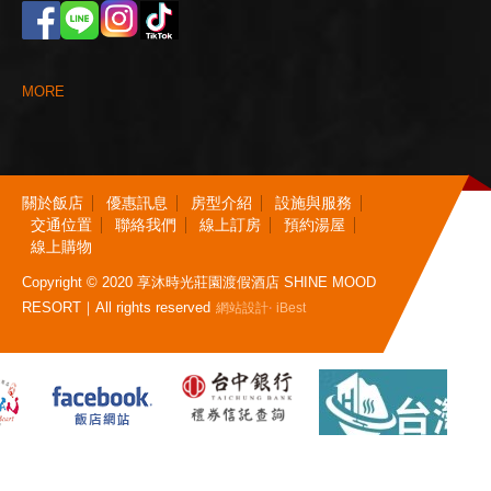
M
O
R
E
關
於
飯
店
優
惠
訊
息
房
型
介
紹
設
施
與
服
務
交
通
位
置
聯
絡
我
們
線
上
訂
房
預
約
湯
屋
線
上
購
物
Copyright © 2020 享沐時光莊園渡假酒店 SHINE MOOD
RESORT｜All rights reserved
‧
網站設計
iBest