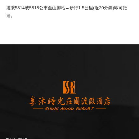
搭乘5814或5818公車至山腳站→步行1.5公里(近20分鐘)即可抵
達。