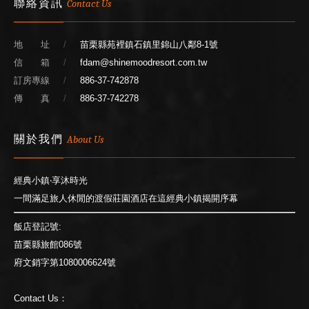
聯絡資訊
Contact Us
地 址
苗栗縣苑裡鎮石鎮里錦山八鄰8-1號
信 箱
fdam@shinemoodresort.com.tw
訂房專線
886-37-742878
傳 真
886-37-742278
關於我們
About Us
經典小鎮‧享沐時光
一間滿足旅人休閒的渡假莊園酒店在這經典小鎮揭開序幕
飯店登記號:
苗栗縣旅館086號
府文銷字第1080006624號
Contact Us：