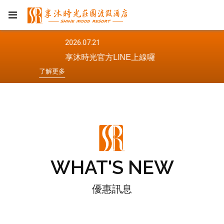
2026.07.21
享沐時光官方LINE上線囉
了
解
更
多
WHAT'S NEW
優惠訊息