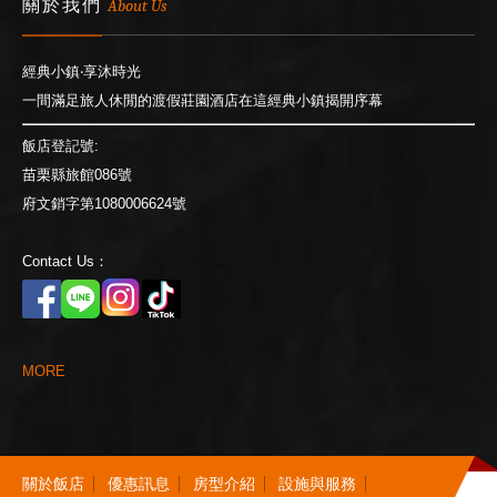
關於我們
About Us
經典小鎮‧享沐時光
一間滿足旅人休閒的渡假莊園酒店在這經典小鎮揭開序幕
飯店登記號:
苗栗縣旅館086號
府文銷字第1080006624號
Contact Us：
M
O
R
E
關
於
飯
店
優
惠
訊
息
房
型
介
紹
設
施
與
服
務