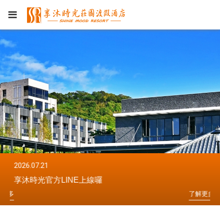
2026.07.21
20
享沐時光官方LINE上線囉
享
更
多
了
解
更
多