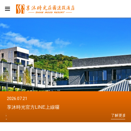
2026.07.21
20
享沐時光官方LINE上線囉
享
更
多
了
解
更
多