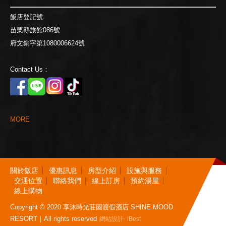
飯店登記號:
苗栗縣旅館086號
府文銷字第1080006624號
Contact Us：
M
O
R
E
關
於
飯
店
優
惠
訊
息
房
型
介
紹
設
施
與
服
務
交
通
位
置
聯
絡
我
們
線
上
訂
房
預
約
湯
屋
線
上
購
物
Copyright © 2020 享沐時光莊園渡假酒店 SHINE MOOD
RESORT｜All rights reserved
‧
網站設計
iBest